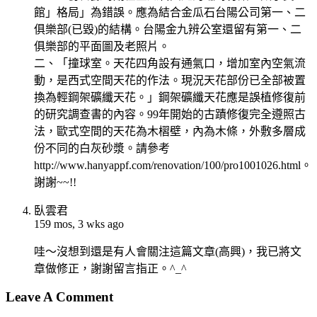
館」格局」為錯誤。應為結合金瓜石台陽公司第一、二
俱樂部(已毀)的結構。台陽金九辨公室還留有第一、二
俱樂部的平面圖及老照片。
二、「撞球室。天花四角設有通氣口，增加室內空氣流
動，是西式空間天花的作法。現況天花部份已全部被置
換為輕鋼架礦纖天花。」鋼架礦纖天花應是誤植修復前
的研究調查書的內容。99年開始的古蹟修復完全遵照古
法，歐式空間的天花為木槢壁，內為木條，外敷多層成
份不同的白灰砂漿。請參考
http://www.hanyappf.com/renovation/100/pro1001026.html。
謝謝~~!!
臥雲君
159 mos, 3 wks ago
哇～沒想到還是有人會關注這篇文章(高興)，我已將文
章做修正，謝謝留言指正。^_^
Leave A Comment