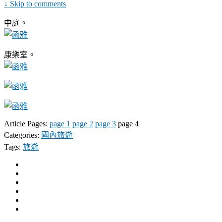
↓ Skip to comments
中庭。
康樂室。
Article Pages:
page 1
page 2
page 3
page 4
Categories:
國內旅遊
Tags:
旅遊